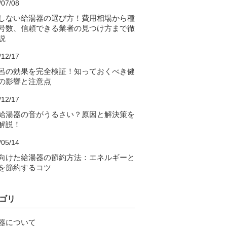
/07/08
しない給湯器の選び方！費用相場から種
号数、信頼できる業者の見つけ方まで徹
説
/12/17
呂の効果を完全検証！知っておくべき健
の影響と注意点
/12/17
給湯器の音がうるさい？原因と解決策を
解説！
/05/14
向けた給湯器の節約方法：エネルギーと
を節約するコツ
ゴリ
器について