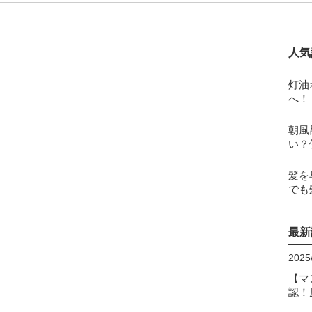
人気
灯油
へ！
朝風
い？
髪を
でも
最新
2025
【マ
認！