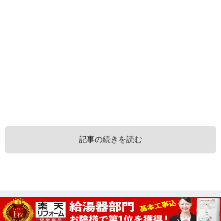
記事の続きを読む
マンションの給湯器について
マンション給湯器交換の方法
マンション給湯器でよくある質問
快適入浴ライフ
Copyright © 2015-2026
All rights reserved.
給湯器の種類は大きくわけて3つあります。壁掛け・据え置
マンション設備の不具合は、入居者の契約方式により交換
マンション給湯器交換を行う際によくある質問をご紹介し