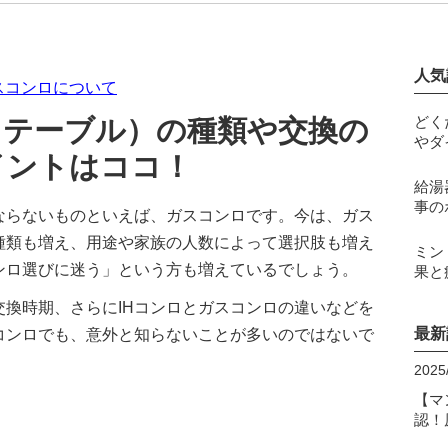
人気
スコンロについて
ステーブル）の種類や交換の
どく
やダ
イントはココ！
給湯
事の
ならないものといえば、ガスコンロです。今は、ガス
種類も増え、用途や家族の人数によって選択肢も増え
ミン
ンロ選びに迷う」という方も増えているでしょう。
果と
換時期、さらにIHコンロとガスコンロの違いなどを
最新
コンロでも、意外と知らないことが多いのではないで
2025
【マ
認！