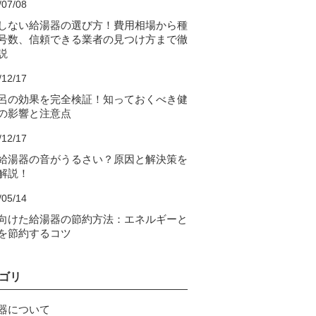
/07/08
しない給湯器の選び方！費用相場から種
号数、信頼できる業者の見つけ方まで徹
説
/12/17
呂の効果を完全検証！知っておくべき健
の影響と注意点
/12/17
給湯器の音がうるさい？原因と解決策を
解説！
/05/14
向けた給湯器の節約方法：エネルギーと
を節約するコツ
ゴリ
器について