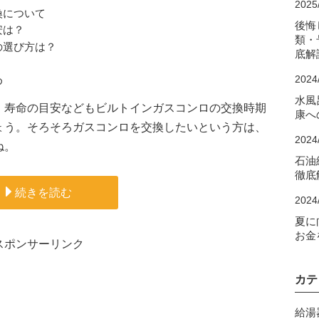
2025
換について
後悔
安は？
類・
の選び方は？
底解
2024
め
水風
、寿命の目安などもビルトインガスコンロの交換時期
康へ
ょう。そろそろガスコンロを交換したいという方は、
2024
ね。
石油
徹底
続きを読む
2024
夏に
お金
スポンサーリンク
カテ
給湯